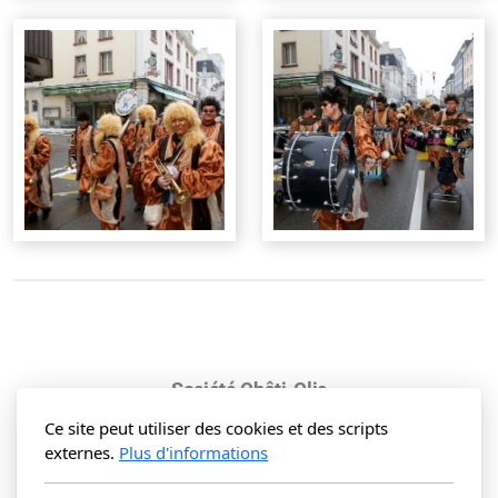
Société Châti-Clic
Case postale 77
Ce site peut utiliser des cookies et des scripts
2852 Courtételle (Suisse)
externes.
Plus d'informations